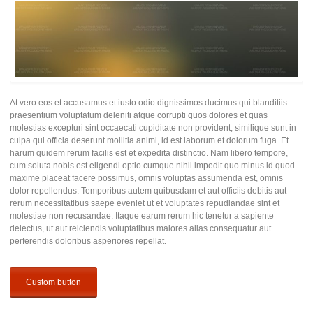
At vero eos et accusamus et iusto odio dignissimos ducimus qui blanditiis
praesentium voluptatum deleniti atque corrupti quos dolores et quas
molestias excepturi sint occaecati cupiditate non provident, similique sunt in
culpa qui officia deserunt mollitia animi, id est laborum et dolorum fuga. Et
harum quidem rerum facilis est et expedita distinctio. Nam libero tempore,
cum soluta nobis est eligendi optio cumque nihil impedit quo minus id quod
maxime placeat facere possimus, omnis voluptas assumenda est, omnis
dolor repellendus. Temporibus autem quibusdam et aut officiis debitis aut
rerum necessitatibus saepe eveniet ut et voluptates repudiandae sint et
molestiae non recusandae. Itaque earum rerum hic tenetur a sapiente
delectus, ut aut reiciendis voluptatibus maiores alias consequatur aut
perferendis doloribus asperiores repellat.
Custom button