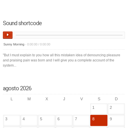
Sound shortcode
Sunny Morning
-
0:00:00
/
0:00:00
"But I must explain to you how all this mistaken idea of denouncing pleasure
and praising pain was born and I will give you a complete account of the
system...
agosto 2026
L
M
X
J
V
S
D
1
2
3
4
5
6
7
8
9